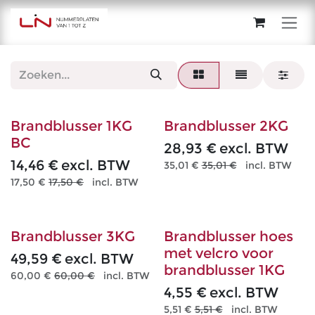
Overslaan naar inhoud
Brandblusser 1KG
Brandblusser 2KG
BC
28,93
€
excl. BTW
14,46
€
excl. BTW
35,01
€
35,01
€
incl. BTW
17,50
€
17,50
€
incl. BTW
Brandblusser 3KG
Brandblusser hoes
met velcro voor
49,59
€
excl. BTW
brandblusser 1KG
60,00
€
60,00
€
incl. BTW
4,55
€
excl. BTW
5,51
€
5,51
€
incl. BTW