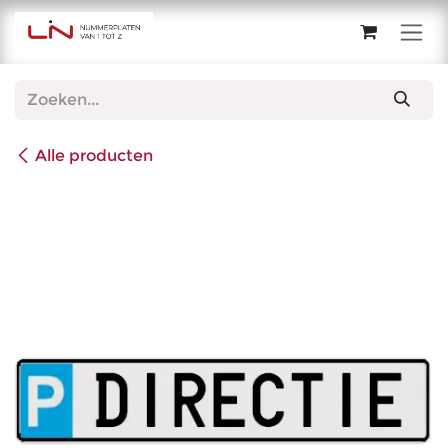
Overslaan naar inhoud
Alle producten