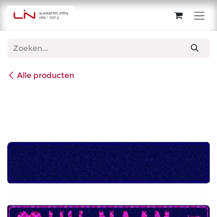
Overslaan naar inhoud
Alle producten