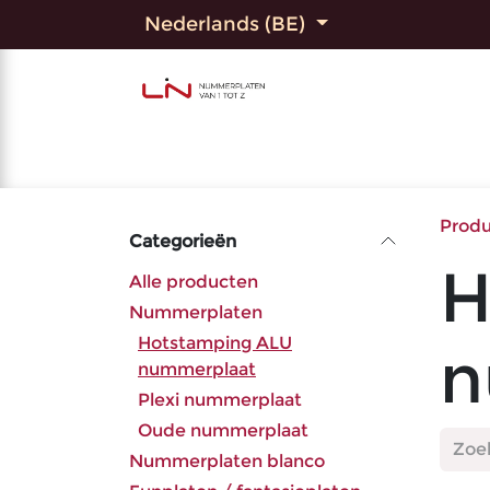
Overslaan naar inhoud
Nederlands (BE)
Home
Shop
Bedrukte
Prod
Categorieën
H
Alle producten
Nummerplaten
Hotstamping ALU
n
nummerplaat
Plexi nummerplaat
Oude nummerplaat
Nummerplaten blanco