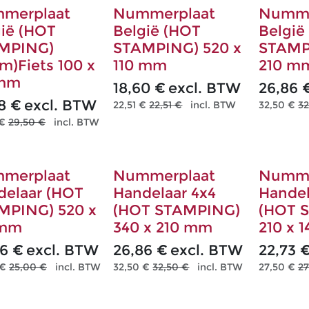
merplaat
Nummerplaat
Numme
gië (HOT
België (HOT
België
MPING)
STAMPING) 520 x
STAMP
m)Fiets 100 x
110 mm
210 m
mm
18,60
€
excl. BTW
26,86
8
€
excl. BTW
22,51
€
22,51
€
incl. BTW
32,50
€
32
€
29,50
€
incl. BTW
merplaat
Nummerplaat
Numme
delaar (HOT
Handelaar 4x4
Hande
MPING) 520 x
(HOT STAMPING)
(HOT 
 mm
340 x 210 mm
210 x 
66
€
excl. BTW
26,86
€
excl. BTW
22,73
€
25,00
€
incl. BTW
32,50
€
32,50
€
incl. BTW
27,50
€
27