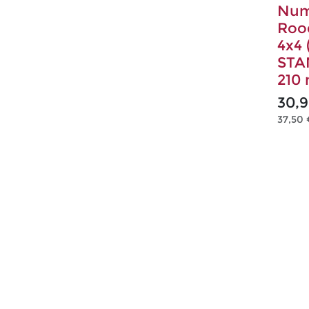
Num
Roo
4x4
STA
210
30,
37,50