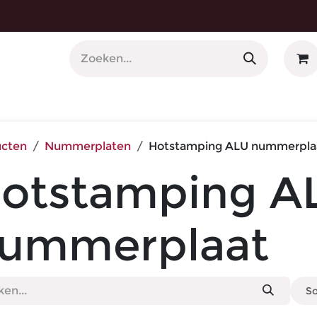
 Nummerplaathouders
ucten
Nummerplaten
Hotstamping ALU nummerpla
otstamping A
ummerplaat
So