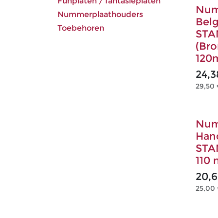
Funplaten / fantasieplaten
Num
Nummerplaathouders
Bel
Toebehoren
STA
(Bro
120
24,3
29,50
Num
Han
STA
110
20,
25,00