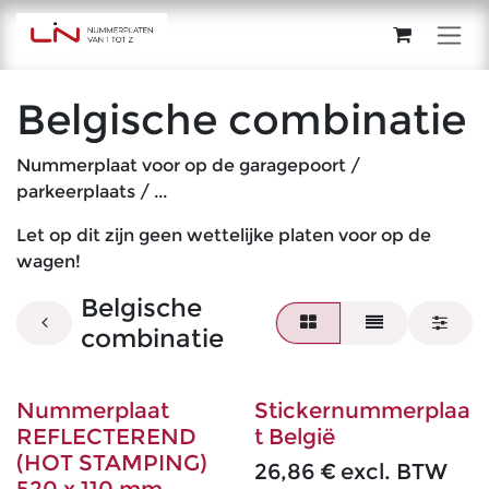
Overslaan naar inhoud
Belgische combinatie
Nummerplaat voor op de garagepoort /
parkeerplaats / ...
Let op dit zijn geen wettelijke platen voor op de
wagen!
Belgische
combinatie
Nummerplaat
Stickernummerplaa
REFLECTEREND
t België
(HOT STAMPING)
26,86
€
excl. BTW
520 x 110 mm