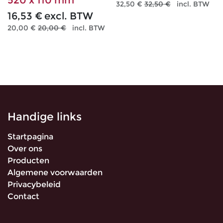
32,50
€
32,50
€
incl. BTW
16,53
€
excl. BTW
20,00
€
20,00
€
incl. BTW
Handige links
Startpagina
Over ons
Producten
Algemene voorwaarden
Privacybeleid
Contact