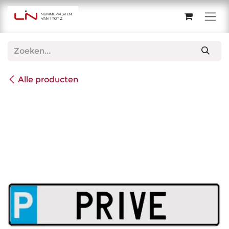
Overslaan naar inhoud
Alle producten