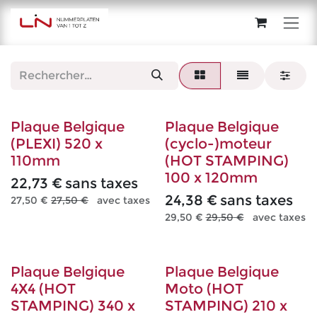
Se rendre au contenu
Plaque Belgique
Plaque Belgique
(PLEXI) 520 x
(cyclo-)moteur
110mm
(HOT STAMPING)
100 x 120mm
22,73
€
sans taxes
24,38
€
sans taxes
27,50
€
27,50
€
avec taxes
29,50
€
29,50
€
avec taxes
Plaque Belgique
Plaque Belgique
4X4 (HOT
Moto (HOT
STAMPING) 340 x
STAMPING) 210 x