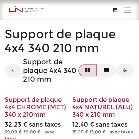
Se rendre au contenu
Support de plaque
4x4 340 210 mm
Support de
plaque 4x4 340
210 mm
Support de plaque
Support de plaque
4x4 CHROME (MET)
4x4 NATUREL (ALU)
340 x 210mm
340 x 210 mm
32,23
€
sans taxes
12,40
€
sans taxes
39,00
€
39,00
€
avec
15,00
€
15,00
€
avec taxes
taxes