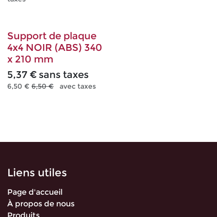
Support de plaque
4x4 NOIR (ABS) 340
x 210 mm
5,37
€
sans taxes
6,50
€
6,50
€
avec taxes
Liens utiles
Page d'accueil
À propos de nous
Produits