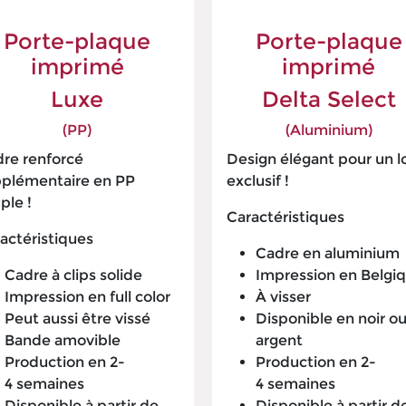
Porte-plaque
Porte-plaque
impri​mé
imprimé
Luxe
Delta Select
(PP)
(Aluminium)
re renforcé
Design élégant pour un l
plémentaire en PP
exclusif !
ple !
Caractéristiques
actéristiques
Cadre en aluminium
Cadre à clips solide
Impression en Belgi
Impression en full color
À visser
Peut aussi être vissé
Disponible en noir o
Bande amovible
argent
Production en 2-
Production en 2-
4 semaines
4 semaines
Disponible à partir de
Disponible à partir d