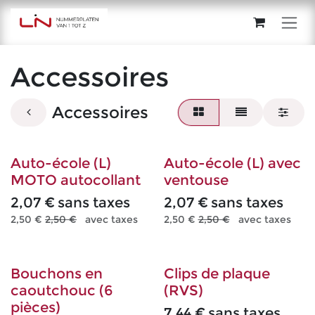
Se rendre au contenu
Accessoires
Accessoires
Auto-école (L)
Auto-école (L) avec
MOTO autocollant
ventouse
2,07
€
sans taxes
2,07
€
sans taxes
2,50
€
2,50
€
avec taxes
2,50
€
2,50
€
avec taxes
Bouchons en
Clips de plaque
caoutchouc (6
(RVS)
pièces)
7,44
€
sans taxes