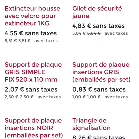
Extincteur housse
Gilet de sécurité
avec velcro pour
jaune
extincteur 1KG
4,83
€
sans taxes
4,55
€
sans taxes
5,84
€
5,84
€
avec taxes
5,51
€
5,51
€
avec taxes
Support de plaque
Support de plaque
GRIS SIMPLE
insertions GRIS
FIX 520 x 110 mm
(emballéés par set)
2,07
€
sans taxes
0,83
€
sans taxes
2,50
€
2,50
€
avec taxes
1,00
€
1,00
€
avec taxes
Support de plaque
Triangle de
insertions NOIR
signalisation
(emballées par set)
8,26
€
sans taxes