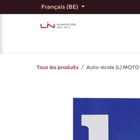
Se rendre au contenu
Français (BE)
Page d'accueil
Shop
P
Tous les produits
Auto-école (L) MOTO 