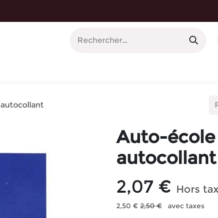
orte-plaques imprimés
autocollant
Auto-école
autocollant
2,07
€
Hors ta
2,50
€
2,50
€
avec taxes