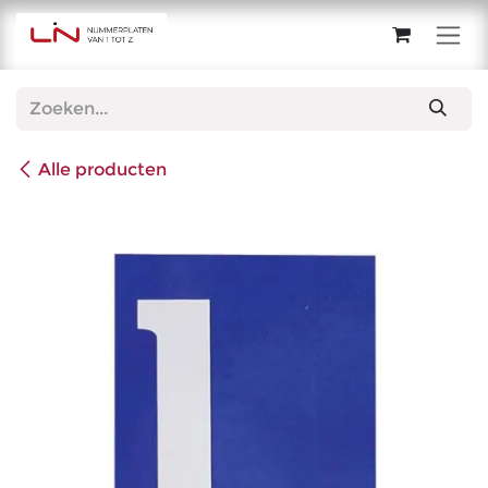
Overslaan naar inhoud
Alle producten