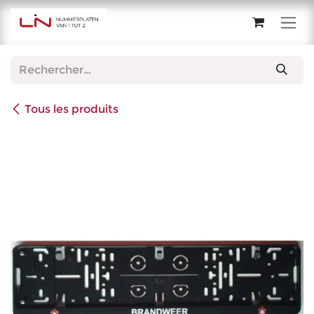
Se rendre au contenu
Tous les produits