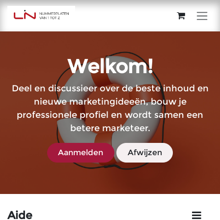
Se rendre au contenu
Welkom!
Deel en discussieer over de beste inhoud en
nieuwe marketingideeën, bouw je
professionele profiel en wordt samen een
betere marketeer.
Aanmelden
Afwijzen
Aide