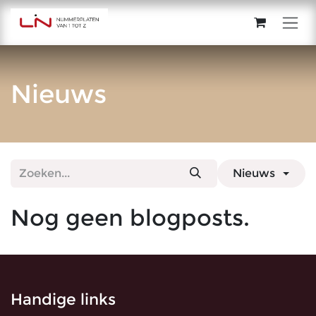
Overslaan naar inhoud
Nieuws
Nieuws
Nog geen blogposts.
Handige links