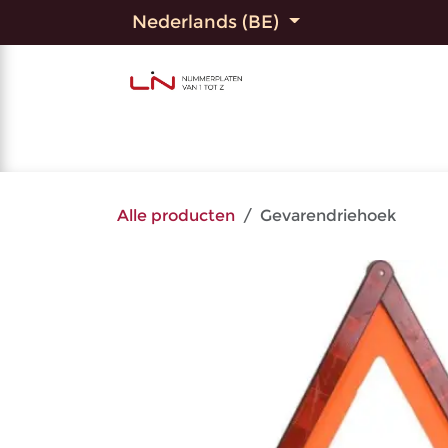
Overslaan naar inhoud
Nederlands (BE)
Home
Shop
Bedrukte
Alle producten
Gevarendriehoek