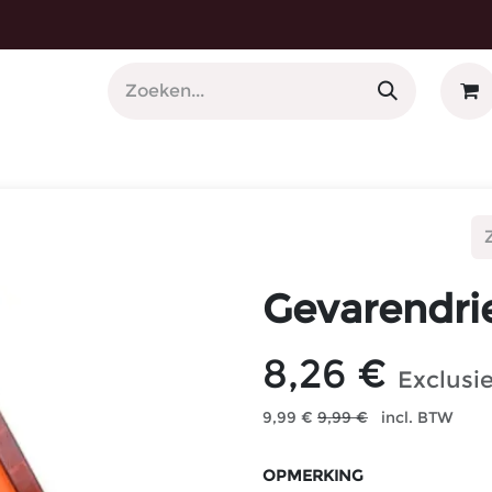
 Nummerplaathouders
Gevarendri
8,26
€
Exclusi
9,99
€
9,99
€
incl. BTW
OPMERKING