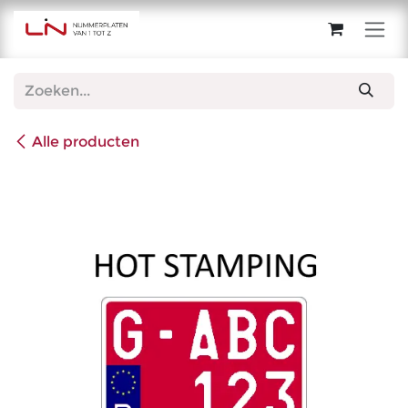
Overslaan naar inhoud
Alle producten