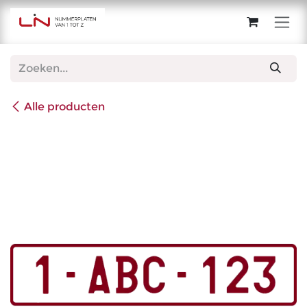
Overslaan naar inhoud
Alle producten