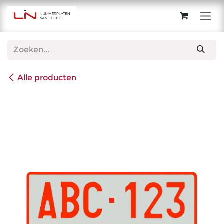
Overslaan naar inhoud
Alle producten