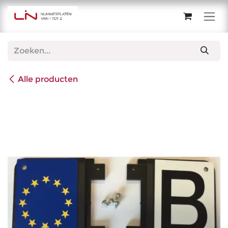
Overslaan naar inhoud
Alle producten