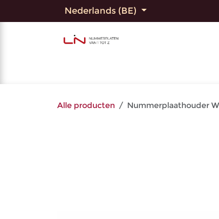
Overslaan naar inhoud
Nederlands (BE)
Home
Shop
Bedrukte
Alle producten
Nummerplaathouder WI