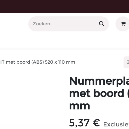
 Nummerplaathouders
T met boord (ABS) 520 x 110 mm
Nummerpla
met boord (
mm
5,37
€
Exclusi