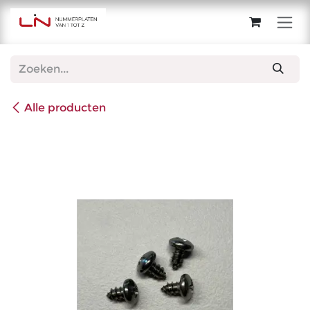
Overslaan naar inhoud
Alle producten