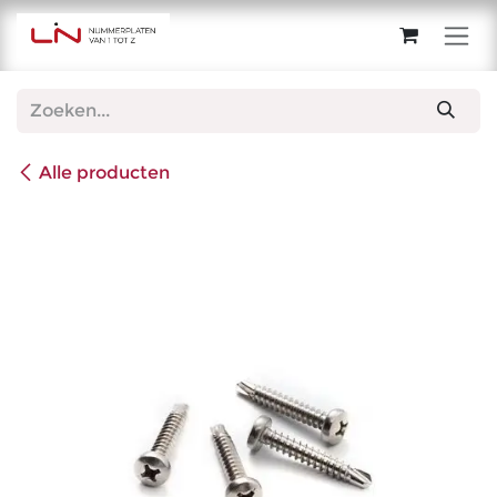
Overslaan naar inhoud
Alle producten