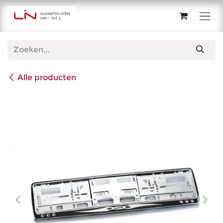
Overslaan naar inhoud
Alle producten