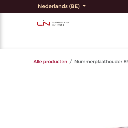
Overslaan naar inhoud
Nederlands (BE)
Home
Shop
Bedrukte
Alle producten
Nummerplaathouder ERU