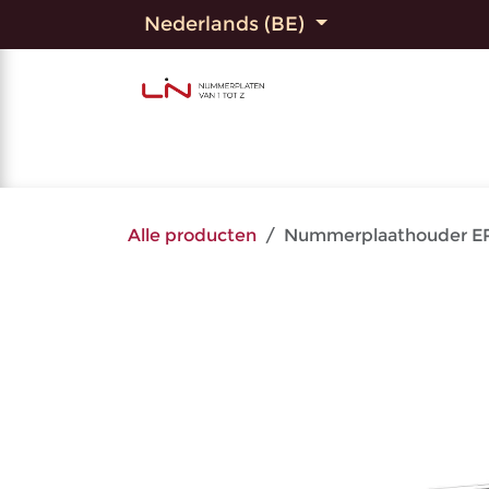
Overslaan naar inhoud
Nederlands (BE)
Home
Shop
Bedrukte
Alle producten
Nummerplaathouder ER