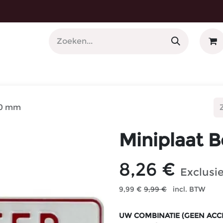
 Nummerplaathouders
 40 mm
Miniplaat B
8,26
€
Exclusi
9,99
€
9,99
€
incl. BTW
UW COMBINATIE (GEEN ACCE