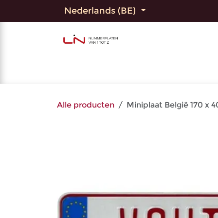
Overslaan naar inhoud
Nederlands (BE)
Home
Shop
Bedrukte
Alle producten
Miniplaat België 170 x