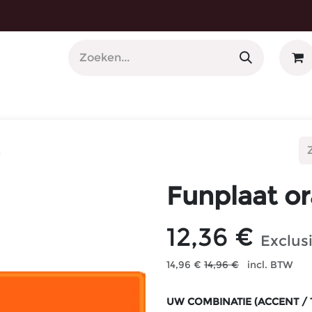
 Nummerplaathouders
X
Funplaat o
12,36
€
Exclus
14,96
€
14,96
€
incl. BTW
UW COMBINATIE (ACCENT / 