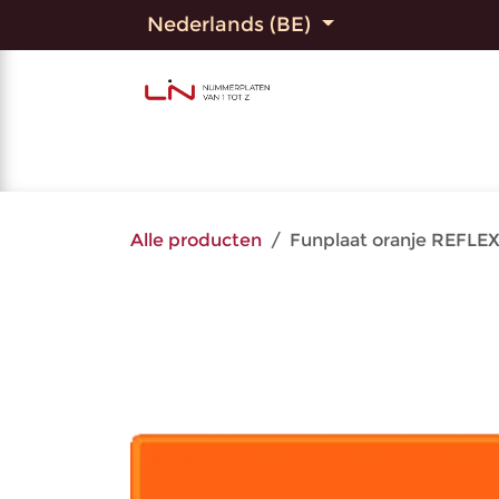
Overslaan naar inhoud
Nederlands (BE)
Home
Shop
Bedrukte
Alle producten
Funplaat oranje REFLE