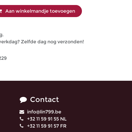
Aan winkelmandje toevoegen
g.
 werkdag? Zelfde dag nog verzonden!
229
Contact
info@lin799.be
+32 11 59 91 55 NL
+32 11 59 91 57 FR