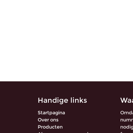
Handige links
Waa
Startpagina
Omda
Over ons
numme
Producten
nodig