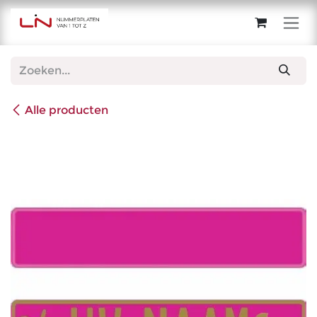
Overslaan naar inhoud
Alle producten