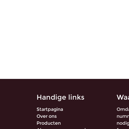
Handige links
Waa
Startpagina
Omda
Over ons
numme
Producten
nodig