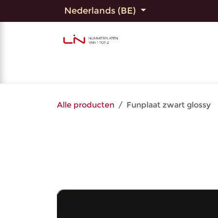
Overslaan naar inhoud
Nederlands (BE)
Home
Shop
Bedrukte
Alle producten
Funplaat zwart glossy