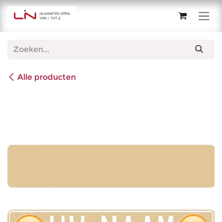
Overslaan naar inhoud
Alle producten