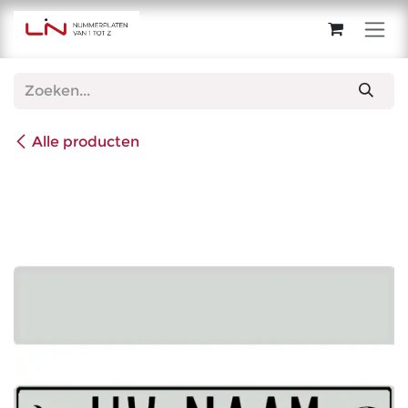
Overslaan naar inhoud
Alle producten