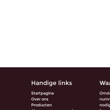
Handige links
Waa
Startpagina
Omda
Over ons
numme
Producten
nodig