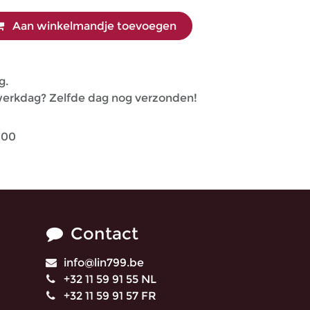
Aan winkelmandje toevoegen
g.
 werkdag? Zelfde dag nog verzonden!
100
Contact
info@lin799.be
+32 11 59 91 55 NL
+32 11 59 91 57 FR