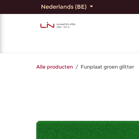
Overslaan naar inhoud
Nederlands (BE)
Home
Shop
Bedrukte
Alle producten
Funplaat groen glitter