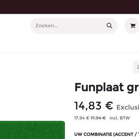
 Nummerplaathouders
Funplaat gr
14,83
€
Exclus
17,94
€
17,94
€
incl. BTW
UW COMBINATIE (ACCENT / 