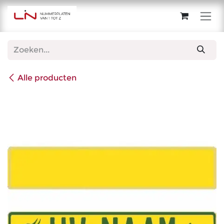
Overslaan naar inhoud
Alle producten