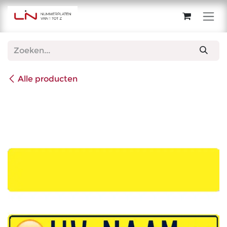
Overslaan naar inhoud
Alle producten