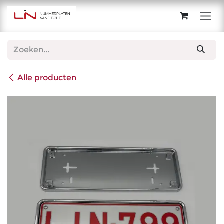
Overslaan naar inhoud
Alle producten